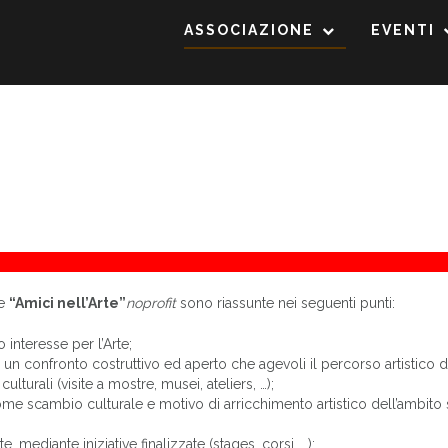
ASSOCIAZIONE
EVENTI
le
“Amici nell’Arte”
noprofit
sono riassunte nei seguenti punti:
interesse per l’Arte;
n confronto costruttivo ed aperto che agevoli il percorso artistico 
ulturali (visite a mostre, musei, ateliers, …);
me scambio culturale e motivo di arricchimento artistico dell’ambito 
, mediante iniziative finalizzate (stages, corsi, …);