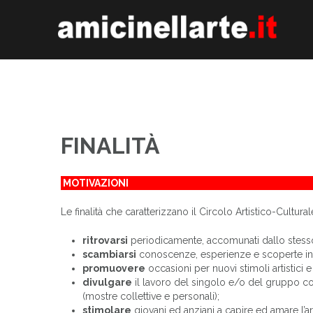
Skip
to
content
FINALITÀ
MOTIVAZIONI
Le finalità che caratterizzano il Circolo Artistico-Cultura
ritrovarsi
periodicamente, accomunati dallo stesso 
scambiarsi
conoscenze, esperienze e scoperte in u
promuovere
occasioni per nuovi stimoli artistici e c
divulgare
il lavoro del singolo e/o del gruppo co
(mostre collettive e personali);
stimolare
giovani ed anziani a capire ed amare l’arte