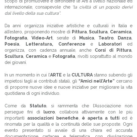
scopo di promuovere e diffondere le Arti a livello nazionale ed
internazionale, consapevole che
“la civiltà di un popolo derivi
dal livello della sua cultura”
.
Da anni organizza iniziative artistiche e culturali in Italia e
all’estero, proponendo mostre di
Pittura
,
Scultura
,
Ceramica
,
Fotografia
,
Video-Art
, serate di
Musica
,
Teatro
,
Danza
,
Poesia
,
Letteratura, Conferenze
e
Laboratori
ed
organizza, con cadenza annuale, anche
Corsi di Pittura
,
Scultura
,
Ceramica
e
Fotografia
, rivolti soprattutto al mondo
dei giovani.
In un momento in cui l’
ARTE
e la
CULTURA
stanno subendo gli
impietosi tagli ai contributi statali, gli
“Amici nell’Arte”
cercano
di proporre nuove idee e nuove iniziative per migliorare la vita
quotidiana di ogni individuo.
Come da
Statuto
, si rammenta che l’Associazione non
persegue fini di
lucro
, collabora attivamente con le più
importanti
associazioni benefiche
,
è aperta a tutti
ed è
rinomata per la qualità e la continuità delle sue proposte. Ogni
evento presentato si avvale di una chiara ed accurata
documentazione cartacea e telematica, con divulgazione