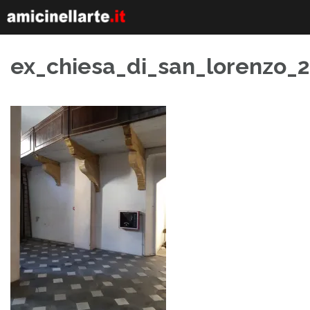
Skip
to
content
ex_chiesa_di_san_lorenzo_