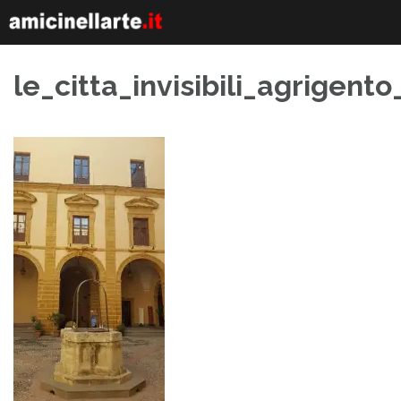
Skip
to
content
le_citta_invisibili_agrigento