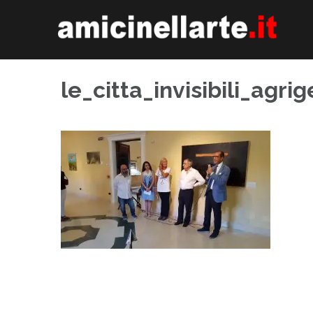
Skip
to
content
le_citta_invisibili_agri
Navigazione
articoli