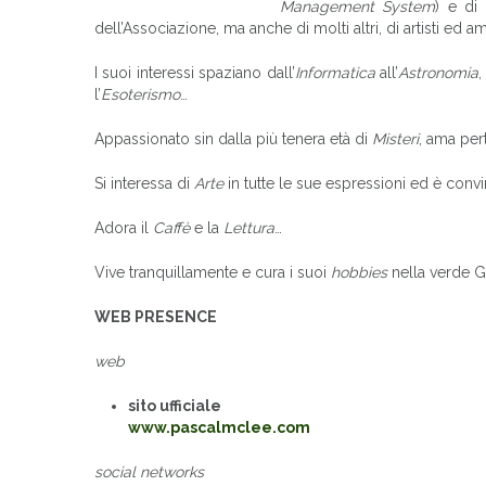
Management System
) e di
dell’Associazione, ma anche di molti altri, di artisti ed am
I suoi interessi spaziano dall’
Informatica
all’
Astronomia
l’
Esoterismo
…
Appassionato sin dalla più tenera età di
Misteri
, ama per
Si interessa di
Arte
in tutte le sue espressioni ed è conv
Adora il
Caffè
e la
Lettura
…
Vive tranquillamente e cura i suoi
hobbies
nella verde G
WEB PRESENCE
web
sito ufficiale
www.pascalmclee.com
social networks