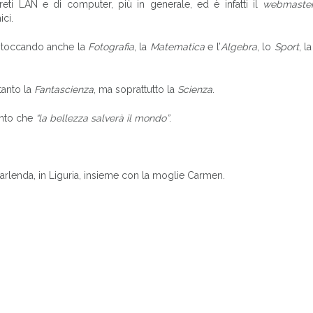
 reti LAN e di computer, più in generale, ed è infatti il
webmaste
ici.
, toccando anche la
Fotografia
, la
Matematica
e l’
Algebra
, lo
Sport
, l
tanto la
Fantascienza
, ma soprattutto la
Scienza
.
into che
“la bellezza salverà il mondo”
.
arlenda, in Liguria, insieme con la moglie Carmen.