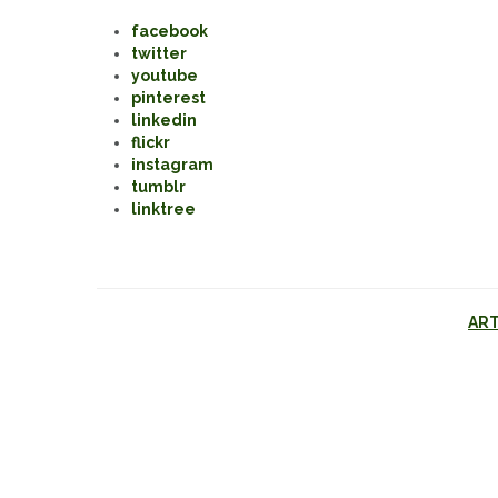
facebook
twitter
youtube
pinterest
linkedin
flickr
instagram
tumblr
linktree
ART
Navigazione
articoli