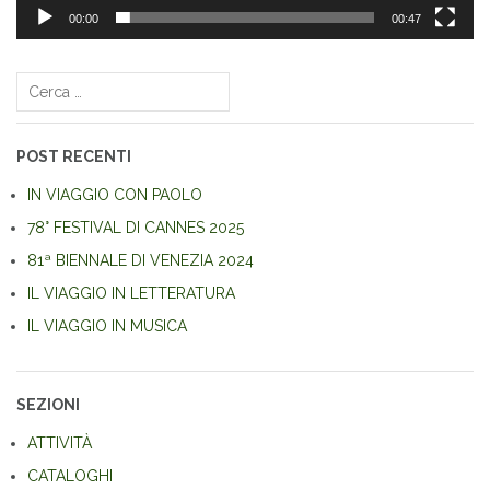
00:00
00:47
Navigazione
articoli
Ricerca
per:
POST RECENTI
IN VIAGGIO CON PAOLO
78° FESTIVAL DI CANNES 2025
81ª BIENNALE DI VENEZIA 2024
IL VIAGGIO IN LETTERATURA
IL VIAGGIO IN MUSICA
SEZIONI
ATTIVITÀ
CATALOGHI