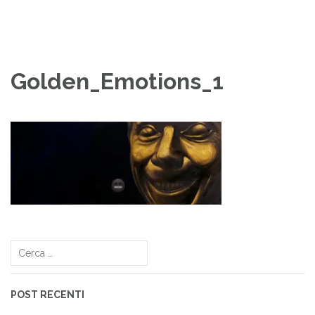
Golden_Emotions_1
Navigazione
articoli
Ricerca
per:
POST RECENTI