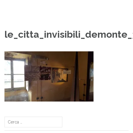
le_citta_invisibili_demonte
Navigazione
articoli
Ricerca
per: