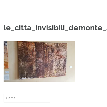
le_citta_invisibili_demonte
Navigazione
articoli
Ricerca
per: