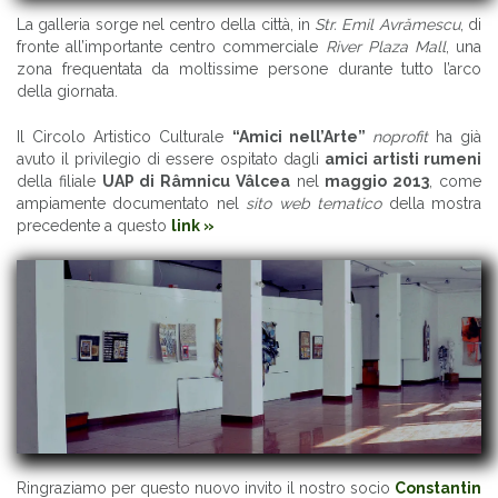
La galleria sorge nel centro della città, in
Str. Emil Avrămescu
, di
fronte all’importante centro commerciale
River Plaza Mall
, una
zona frequentata da moltissime persone durante tutto l’arco
della giornata.
Il Circolo Artistico Culturale
“Amici nell’Arte”
noprofit
ha già
avuto il privilegio di essere ospitato dagli
amici artisti rumeni
della filiale
UAP di Râmnicu Vâlcea
nel
maggio 2013
, come
ampiamente documentato nel
sito web tematico
della mostra
precedente a questo
link »
Ringraziamo per questo nuovo invito il nostro socio
Constantin