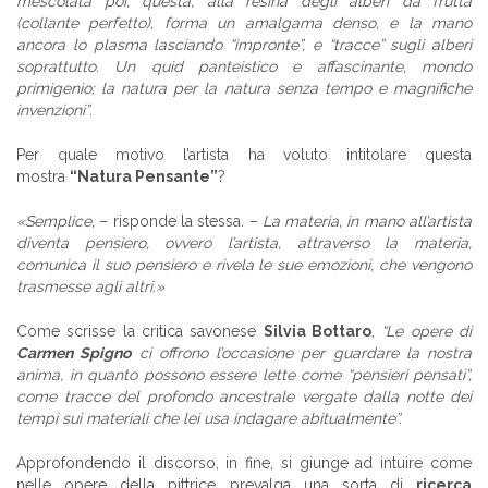
mescolata poi, questa, alla resina degli alberi da frutta
(collante perfetto), forma un amalgama denso, e la mano
ancora lo plasma lasciando “impronte”, e “tracce” sugli alberi
soprattutto. Un quid panteistico e affascinante, mondo
primigenio; la natura per la natura senza tempo e magnifiche
invenzioni”
.
Per quale motivo l’artista ha voluto intitolare questa
mostra
“Natura Pensante”
?
«Semplice,
– risponde la stessa. –
La materia, in mano all’artista
diventa pensiero, ovvero l’artista, attraverso la materia,
comunica il suo pensiero e rivela le sue emozioni, che vengono
trasmesse agli altri.»
Come scrisse la critica savonese
Silvia Bottaro
,
“Le opere di
Carmen Spigno
ci offrono l’occasione per guardare la nostra
anima, in quanto possono essere lette come “pensieri pensati”,
come tracce del profondo ancestrale vergate dalla notte dei
tempi sui materiali che lei usa indagare abitualmente”.
Approfondendo il discorso, in fine, si giunge ad intuire come
nelle opere della pittrice prevalga una sorta di
ricerca