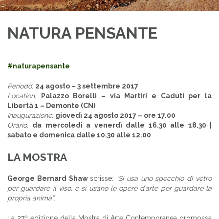
NATURA PENSANTE
#naturapensante
Periodo
:
24 agosto – 3 settembre 2017
Location:
Palazzo Borelli – via Martiri e Caduti per la
Libertà 1 – Demonte (CN)
Inaugurazione
:
giovedì 24 agosto 2017 – ore 17.00
Orario
:
da mercoledì a venerdì dalle 16.30 alle 18.30 |
sabato e domenica dalle 10.30 alle 12.00
LA MOSTRA
George Bernard Shaw
scrisse:
“S
i usa uno specchio di vetro
per guardare il viso, e si usano le opere d’arte per guardare la
propria anima”
.
La 27ª edizione della Mostra di Arte Contemporanea promossa