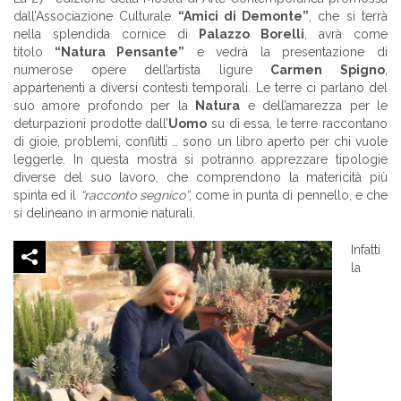
dall’Associazione Culturale
“Amici di Demonte”
, che si terrà
nella splendida cornice di
Palazzo Borelli
, avrà come
titolo
“Natura Pensante”
e vedrà la presentazione di
numerose opere dell’artista ligure
Carmen Spigno
,
appartenenti a diversi contesti temporali. Le terre ci parlano del
suo amore profondo per la
Natura
e dell’amarezza per le
deturpazioni prodotte dall’
Uomo
su di essa, le terre raccontano
di gioie, problemi, conflitti … sono un libro aperto per chi vuole
leggerle. In questa mostra si potranno apprezzare tipologie
diverse del suo lavoro, che comprendono la matericità più
spinta ed il
“racconto segnico”
, come in punta di pennello, e che
si delineano in armonie naturali.
Infatti
la