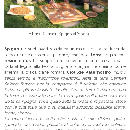
La pittrice Carmen Spigno all’opera
Spigno
, nei suoi lavori, spazia da un materiale all’altro, tenendo
saldo un’unica sostanza pittorica, che è la
terra
, legata con
resine naturali
. I supporti che ricevono la terra spaziano dalla
carta al legno, alla tela, al sughero, alla juta … e creano, come
afferma la critica d’arte romana
Clotilde Paternostro
,
“forme
senza tempo e magnifiche invenzioni. Ama la terra Carmen
Spigno; l’amore per la campagna è il veicolo che conduce
l’artista a pitture inusitate, inedite. Ama la terra l’artista ma non
la terra in senso lato bensì la terra quale zolla, elemento vivo
della campagna; terra quale zolla lavorata e impastata, stesa
con le dita sulla tela o su qualsiasi supporto possibile (carta,
legno, stracci).
La mano lavora la zolla che posta al sole diviene pulita,
sgranata dai residui; passata al setaccio si muta in polvere;