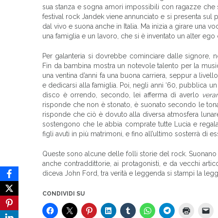
sua stanza e sogna amori impossibili con ragazze che sp
festival rock Jandek viene annunciato e si presenta sul pa
dal vivo e suona anche in Italia. Ma inizia a girare una
una famiglia e un lavoro, che si è inventato un alter e
Per galanteria si dovrebbe cominciare dalle signore, 
Fin da bambina mostra un notevole talento per la musica,
una ventina d’anni fa una buona carriera, seppur a livello
e dedicarsi alla famiglia. Poi, negli anni ‘60, pubblica u
disco è orrendo, secondo, lei afferma di averlo
vera
risponde che non è stonato, è suonato secondo le tonalit
risponde che ciò è dovuto alla diversa atmosfera lunare
sostengono che le abbia comprate tutte Lucia e regalate
figli avuti in più matrimoni, e fino all’ultimo sosterrà di 
Queste sono alcune delle folli storie del rock. Suonano 
anche contraddittorie, ai protagonisti, e da vecchi art
diceva John Ford, tra verità e leggenda si stampi la leg
CONDIVIDI SU