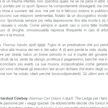
di un trauma infantile, non specifica quale, né se ne parla in altre. A
co, portato per lo sport. Spesso ha comportamenti stravaganti, ma che
tà inizia a suonare dal vivo, ma per lui è faticoso esibirsi in pubblic
oscono sue relazioni sentimentali. Notato da un discografico incide 
bblico. Sprofonda sempre più nella depressione, fino alla morte il 2
 casuale o voluta. Come sempre in questi casi si sono fatte molte
uso di droghe, omosessualità repressa (frequente in casi di artisti
tero e la musica.
s Thomas Hardin
, 1916-1999). Figlio di un predicatore che poi perd
osi alla musica dei neri e dei nativi. A 16 anni perde la vista, studia
vere per strada (salvo un breve periodo in cui è ospite del giovan
truiti da lui, veste da vikingo, professa il paganesimo; benché viva in
conciliarsi più avanti. La sua musica, inclassificabile come gener
i non sono dichiarati gli esecutori (ad alcuni dichiara che erano degli s
 ma non ha voluto citarli perché tossicodipendenti). Gli ultimi anni del
tardust Cowboy
(
Norman Carl Odam
, n.1947), The Ledge per i fan
nde passione per i viaggi spaziali. Da adolescente decide che l’unic
ede di potersi esibire in un locale e qui una parte del pubblico inizi