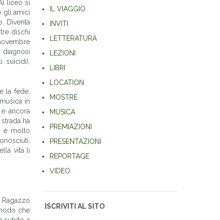
l liceo si
IL VIAGGIO
 gli amici
o. Diventa
INVITI
tre dischi
LETTERATURA
5 novembre
 diagnosi
LEZIONI
 suicidi),
LIBRI
LOCATION
e la fede,
MOSTRE
 musica in
e e ancora
MUSICA
 strada ha
PREMIAZIONI
e, è molto
conosciuti,
PRESENTAZIONI
la vita li
REPORTAGE
VIDEO
s. Ragazzo
ISCRIVITI AL SITO
o modo che
a subito a