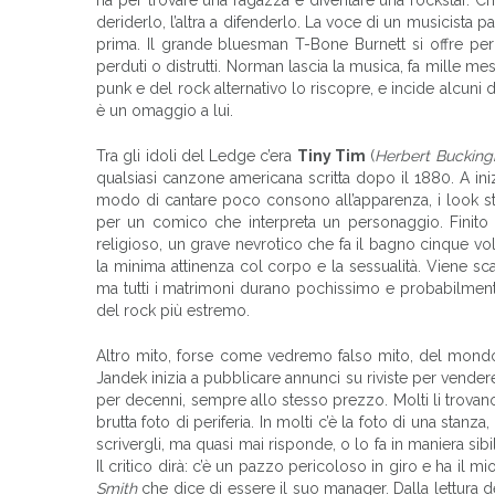
deriderlo, l’altra a difenderlo. La voce di un musicista p
prima. Il grande bluesman T-Bone Burnett si offre per 
perduti o distrutti. Norman lascia la musica, fa mille m
punk e del rock alternativo lo riscopre, e incide alcuni 
è un omaggio a lui.
Tra gli idoli del Ledge c’era
Tiny Tim
(
Herbert Buckin
qualsiasi canzone americana scritta dopo il 1880. A ini
modo di cantare poco consono all’apparenza, i look st
per un comico che interpreta un personaggio. Finito 
religioso, un grave nevrotico che fa il bagno cinque v
la minima attinenza col corpo e la sessualità. Viene sc
ma tutti i matrimoni durano pochissimo e probabilment
del rock più estremo.
Altro mito, forse come vedremo falso mito, del mond
Jandek inizia a pubblicare annunci su riviste per vendere i
per decenni, sempre allo stesso prezzo. Molti li trovano 
brutta foto di periferia. In molti c’è la foto di una stanz
scrivergli, ma quasi mai risponde, o lo fa in maniera sibi
Il critico dirà: c’è un pazzo pericoloso in giro e ha il 
Smith
che dice di essere il suo manager. Dalla lettura d