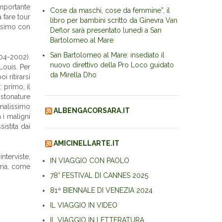
importante
Cose da maschi, cose da femmine”, il
 fare tour
libro per bambini scritto da Ginevra Van
issimo con
Deflor sarà presentato lunedì a San
Bartolomeo al Mare
San Bartolomeo al Mare: insediato il
04-2002).
nuovo direttivo della Pro Loco guidato
Louis. Per
da Mirella Dho
 ritirarsi
 primo, il
 stonature
 malissimo
ALBENGACORSARA.IT
 i maligni
istita dai
AMICINELLARTE.IT
nterviste,
IN VIAGGIO CON PAOLO
o ma, come
78° FESTIVAL DI CANNES 2025
81ª BIENNALE DI VENEZIA 2024
IL VIAGGIO IN VIDEO
IL VIAGGIO IN LETTERATURA