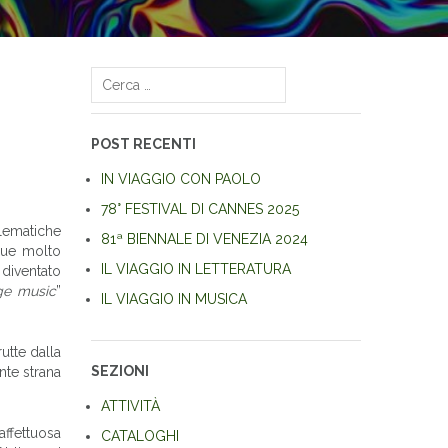
Ricerca
per:
POST RECENTI
IN VIAGGIO CON PAOLO
78° FESTIVAL DI CANNES 2025
blematiche
81ª BIENNALE DI VENEZIA 2024
que molto
IL VIAGGIO IN LETTERATURA
 diventato
nge music
”
IL VIAGGIO IN MUSICA
rutte dalla
SEZIONI
nte strana
ATTIVITÀ
affettuosa
CATALOGHI