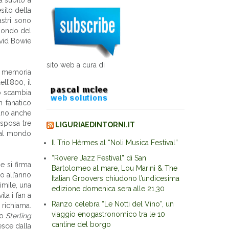
sito della
astri sono
 mondo del
avid Bowie
sito web a cura di
 a memoria
ll’800, il
o scambia
 fanatico
iano anche
 sposa tre
LIGURIAEDINTORNI.IT
dal mondo
Il Trio Hèrmes al “Noli Musica Festival”
“Rovere Jazz Festival” di San
e si firma
Bartolomeo al mare, Lou Marini & The
no all’anno
Italian Groovers chiudono l’undicesima
imile, una
edizione domenica sera alle 21,30
ita i fan a
Ranzo celebra “Le Notti del Vino”, un
 richiama.
viaggio enogastronomico tra le 10
to
Sterling
cantine del borgo
esce dalla