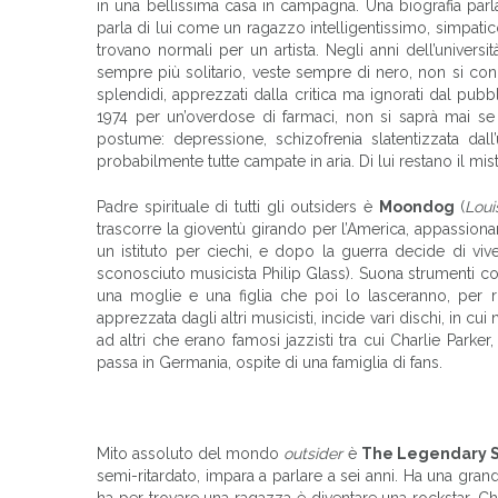
in una bellissima casa in campagna. Una biografia parla 
parla di lui come un ragazzo intelligentissimo, simpati
trovano normali per un artista. Negli anni dell’universi
sempre più solitario, veste sempre di nero, non si con
splendidi, apprezzati dalla critica ma ignorati dal pu
1974 per un’overdose di farmaci, non si saprà mai se
postume: depressione, schizofrenia slatentizzata dall’
probabilmente tutte campate in aria. Di lui restano il mis
Padre spirituale di tutti gli outsiders è
Moondog
(
Loui
trascorre la gioventù girando per l’America, appassionand
un istituto per ciechi, e dopo la guerra decide di vi
sconosciuto musicista Philip Glass). Suona strumenti cos
una moglie e una figlia che poi lo lasceranno, per ri
apprezzata dagli altri musicisti, incide vari dischi, in cu
ad altri che erano famosi jazzisti tra cui Charlie Parker,
passa in Germania, ospite di una famiglia di fans.
Mito assoluto del mondo
outsider
è
The Legendary S
semi-ritardato, impara a parlare a sei anni. Ha una gra
ha per trovare una ragazza è diventare una rockstar. Chi