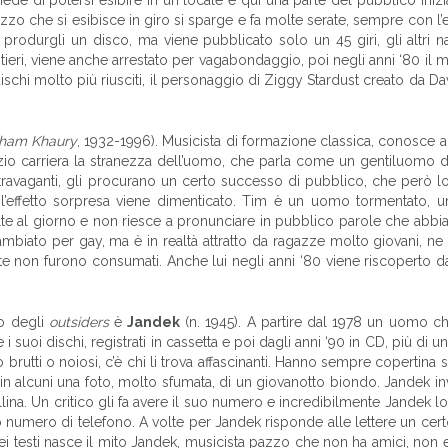
azzo che si esibisce in giro si sparge e fa molte serate, sempre con l’e
produrgli un disco, ma viene pubblicato solo un 45 giri, gli altri n
estieri, viene anche arrestato per vagabondaggio, poi negli anni ‘80 il
dischi molto più riusciti, il personaggio di Ziggy Stardust creato da D
gham Khaury
, 1932-1996). Musicista di formazione classica, conosce
zio carriera la stranezza dell’uomo, che parla come un gentiluomo de
ravaganti, gli procurano un certo successo di pubblico, che però l
l’effetto sorpresa viene dimenticato. Tim è un uomo tormentato, un
olte al giorno e non riesce a pronunciare in pubblico parole che abb
ambiato per gay, ma è in realtà attratto da ragazze molto giovani, ne
e non furono consumati. Anche lui negli anni ‘80 viene riscoperto 
o degli
outsiders
è
Jandek
(n. 1945). A partire dal 1978 un uomo ch
 suoi dischi, registrati in cassetta e poi dagli anni ‘90 in CD, più di u
brutti o noiosi, c’è chi li trova affascinanti. Hanno sempre copertina s
a, in alcuni una foto, molto sfumata, di un giovanotto biondo. Jandek inv
llina. Un critico gli fa avere il suo numero e incredibilmente Jandek lo
mio numero di telefono. A volte per Jandek risponde alle lettere un cer
ei testi nasce il mito Jandek, musicista pazzo che non ha amici, non 