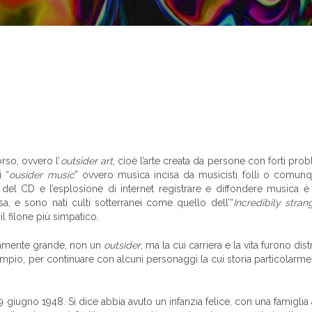
rso, ovvero l’
outsider art
, cioè l’arte creata da persone con forti pro
i “
ousider music
” ovvero musica incisa da musicisti folli o comun
 del CD e l’esplosione di internet registrare e diffondere musica è
sa, e sono nati culti sotterranei come quello dell’“
Incredibily stra
il filone più simpatico.
eramente grande, non un
outsider
, ma la cui carriera e la vita furono dist
pio, per continuare con alcuni personaggi la cui storia particolarme
19 giugno 1948. Si dice abbia avuto un infanzia felice, con una famiglia 