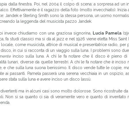
ia dalla finestra. Poi, nel 2004 il colpo di scena: a sorpresa ad un 
lco. Effettivamente è il ragazzo della foto (molto invecchiato). Inizia a
 voce: Jandek e Sterling Smith sono la stessa persona, un uomo normal
go creando la leggenda del musicista pazzo Jandek.
noi invece chiudiamo con una graziosa signorina,
Lucia Pamela
(19
 fa studi classici ma si dà al jazz e nel 1926 viene eletta Miss Saint 
 locale, come musicista, attrice di musical e presentatrice radio, per poi
n disco, in cui si racconta di un viaggio sulla luna. I problemi sono due:
mente
inciso sulla luna. A chi le fa notare che il disco è pieno di
à lunari, diverse da quelle terrestri. A chi le fa notare che è inciso
, e che sulla luna suona benissimo. Il disco vende tutte le copie, ma
 ai passanti. Pamela passerà una serena vecchiaia in un ospizio, ass
essere stata sulla luna e avere inciso un disco lassù.
divertenti ma in alcuni casi sono molto dolorose. Sono ricostruite da i
icoli. Non si sa quanto ci sia di veramente vero e quanto di inventat
genda.