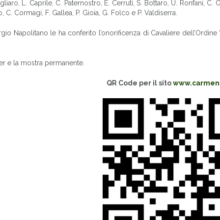
cigliaro, L. Caprile, C. Paternostro, E. Cerruti, S. Bottaro, U. Ronfani, C. 
 C. Cormagi, F. Gallea, P. Gioia, G. Folco e P. Valdiserra.
io Napolitano le ha conferito l’onorificenza di Cavaliere dell’Ordine 
elier e la mostra permanente.
QR Code per il sito
www.carmens