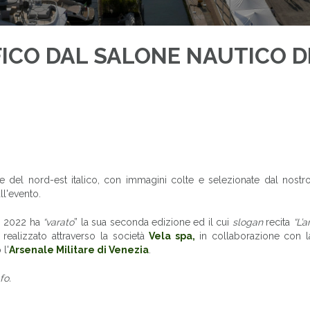
CO DAL SALONE NAUTICO D
re del nord-est italico, con immagini colte e selezionate dal nostro
ll'evento.
to 2022 ha
“varato
” la sua seconda edizione ed il cui
slogan
recita
“L’
realizzato attraverso la società
Vela spa,
in collaborazione con 
 l'
Arsenale Militare di Venezia
.
fo.